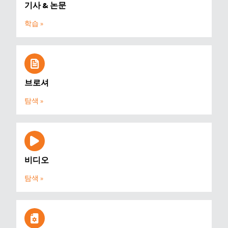
기사 & 논문
학습 »
브로셔
탐색 »
비디오
탐색 »