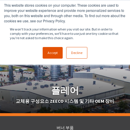
This website stores cookies on your computer. These cookies are used to
918.258.8551
sales@zeeco.com
improve your website experience and provide more personalized services to
you, both on this website and through other media. To find out more about the
문의
cookies we use, see our Privacy Policy.
We won't track your information when you visit our site. But in order to
comply with your preferences, we'll have to use just one tiny cookie so that
you're not asked to make this choice again.
Accept
Decline
플레어
교체용 구성요소 ZEECO 시스템 및 기타 OEM 장비
버너 부품