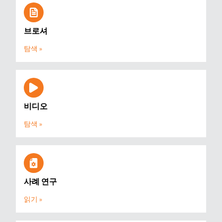
브로셔
탐색 »
비디오
탐색 »
사례 연구
읽기 »