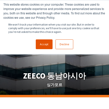
This website stores cookies on your computer. These cookies are used to
918.258.8551
sales@zeeco.com
improve your website experience and provide more personalized services to
you, both on this website and through other media. To find out more about the
문의
cookies we use, see our Privacy Policy.
We won't track your information when you visit our site. But in order to
comply with your preferences, we'll have to use just one tiny cookie so that
you're not asked to make this choice again.
Accept
Decline
ZEECO 동남아시아
싱가포르