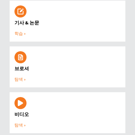
기사 & 논문
학습 »
브로셔
탐색 »
비디오
탐색 »