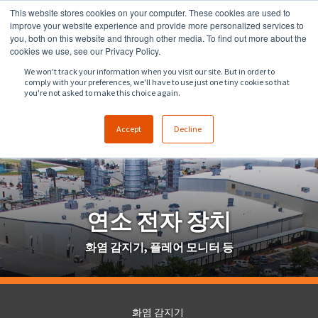
This website stores cookies on your computer. These cookies are used to
918.258.8551
sales@zeeco.com
improve your website experience and provide more personalized services to
you, both on this website and through other media. To find out more about the
문의
cookies we use, see our Privacy Policy.
We won't track your information when you visit our site. But in order to
comply with your preferences, we'll have to use just one tiny cookie so that
you're not asked to make this choice again.
Accept
Decline
연소 전자 장치
화염 감지기, 플레어 모니터 등
화염 감지기