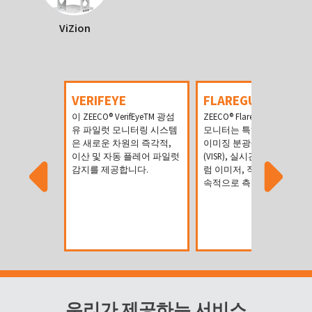
ViZion
VERIFEYE
FLAREGUARDIAN
이 ZEECO
®
VerifEyeTM 광섬
ZEECO® FlareGuardian 화염
유 파일럿 모니터링 시스템
모니터는 특허받은 비디오
은 새로운 차원의 즉각적,
이미징 분광-방사선 측정법
이산 및 자동 플레어 파일럿
(VISR), 실시간 멀티 스펙트
감지를 제공합니다.
럼 이미저, 직접, 자율 및 지
속적으로 측정
우리가 제공하는 서비스