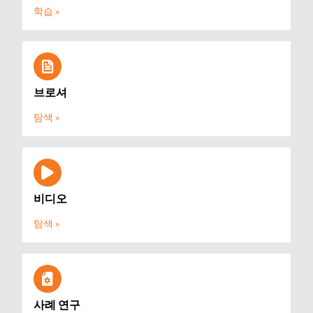
학습 »
브로셔
탐색 »
비디오
탐색 »
사례 연구