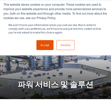
This website stores cookies on your computer. These cookies are used to
918.258.8551
sales@zeeco.com
improve your website experience and provide more personalized services to
you, both on this website and through other media. To find out more about the
문의
cookies we use, see our Privacy Policy.
We won't track your information when you visit our site. But in order to
comply with your preferences, we'll have to use just one tiny cookie so that
you're not asked to make this choice again.
Accept
Decline
파워 서비스 및 솔루션