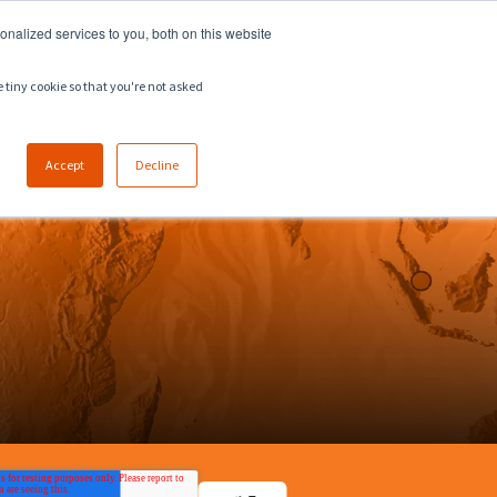
918.258.8551
sales@zeeco.com
nalized services to you, both on this website
채용
문의
e tiny cookie so that you're not asked
Accept
Decline