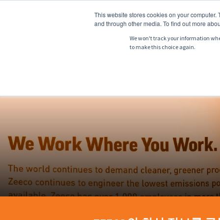
This website stores cookies on your computer. 
and through other media. To find out more abou
We won't track your information when 
to make this choice again.
소개
제품