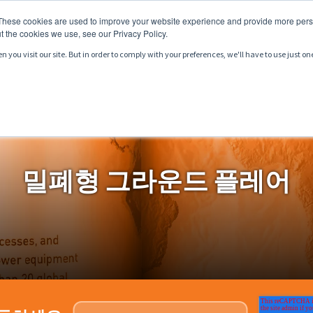
These cookies are used to improve your website experience and provide more perso
t the cookies we use, see our Privacy Policy.
you visit our site. But in order to comply with your preferences, we'll have to use just on
서비스
시장
자료
밀폐형 그라운드 플레어