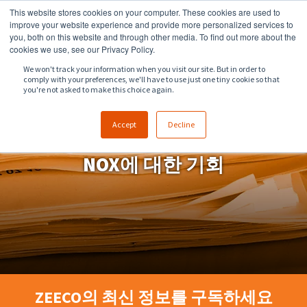
This website stores cookies on your computer. These cookies are used to
918.258.8551
sales@zeeco.com
improve your website experience and provide more personalized services to
you, both on this website and through other media. To find out more about the
문의
cookies we use, see our Privacy Policy.
We won't track your information when you visit our site. But in order to
comply with your preferences, we'll have to use just one tiny cookie so that
you're not asked to make this choice again.
Accept
Decline
NOX에 대한 기회
ZEECO의 최신 정보를 구독하세요