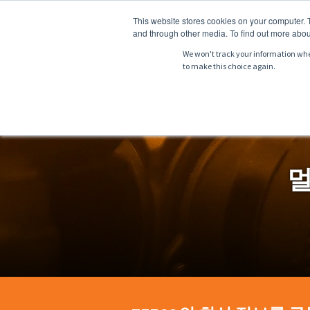
This website stores cookies on your computer. 
and through other media. To find out more abou
We won't track your information when 
to make this choice again.
소개
제품
멀