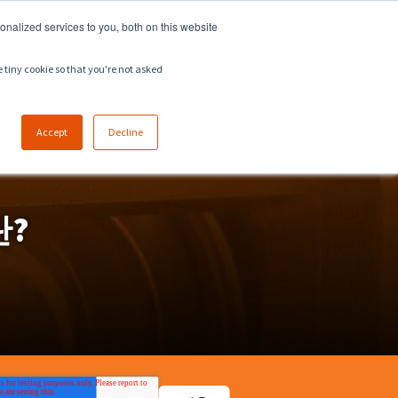
918.258.8551
sales@zeeco.com
nalized services to you, both on this website
채용
문의
e tiny cookie so that you're not asked
Accept
Decline
란?