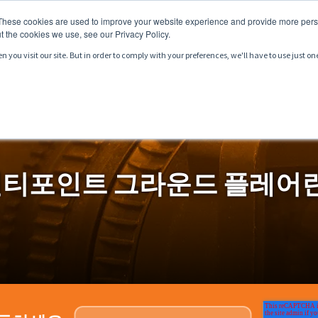
These cookies are used to improve your website experience and provide more perso
t the cookies we use, see our Privacy Policy.
you visit our site. But in order to comply with your preferences, we'll have to use just on
서비스
시장
자료
티포인트 그라운드 플레어