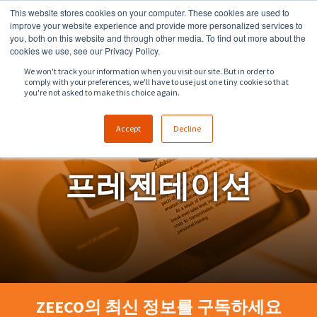
This website stores cookies on your computer. These cookies are used to
918.258.8551
sales@zeeco.com
improve your website experience and provide more personalized services to
you, both on this website and through other media. To find out more about the
문의
cookies we use, see our Privacy Policy.
We won't track your information when you visit our site. But in order to
comply with your preferences, we'll have to use just one tiny cookie so that
you're not asked to make this choice again.
Accept
Decline
프레젠테이션
ZEECO의 최신 정보를 구독하세요