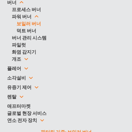
버너
프로세스 버너
파워
버너
보일러 버너
덕트 버너
버너 관리 시스템
파일럿
화염 감지기
개조
플레어
소각설비
유증기 제어
렌탈
애프터마켓
글로벌 현장 서비스
연소 전자 장치
필터링 기준: 보일러 버너