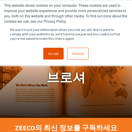
This website stores cookies on your computer. These cookies are used to
918.258.8551
sales@zeeco.com
improve your website experience and provide more personalized services to
you, both on this website and through other media. To find out more about the
문의
cookies we use, see our Privacy Policy.
We won't track your information when you visit our site. But in order to
comply with your preferences, we'll have to use just one tiny cookie so that
you're not asked to make this choice again.
Accept
Decline
브로셔
ZEECO의 최신 정보를 구독하세요