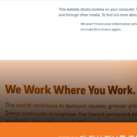
This website stores cookies on your computer. 
and through other media. To find out more abou
We won't track your information when 
to make this choice again.
소개
제품