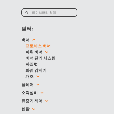
필터:
버너
프로세스 버너
파워
버너
버너 관리 시스템
파일럿
화염 감지기
개조
플레어
소각설비
유증기 제어
렌탈