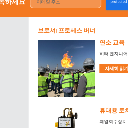
구독하세요
브로셔: 프로세스 버너
연소 교육
히터 엔지니어
자세히 읽기 
휴대용 토치
폐열회수장치