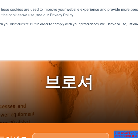
These cookies are used to improve your website experience and provide more perso
t the cookies we use, see our Privacy Policy.
you visit our site. But in order to comply with your preferences, we'll have to use just on
서비스
시장
자료
브로셔