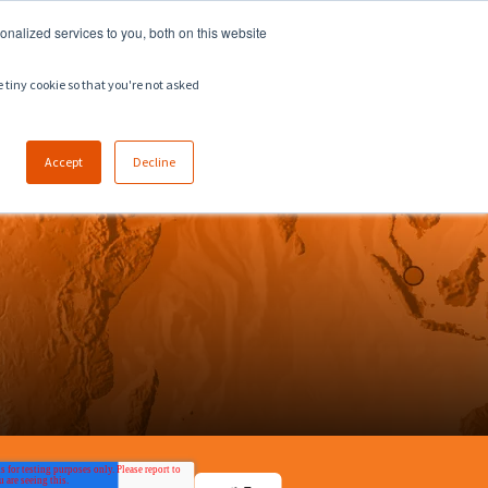
918.258.8551
sales@zeeco.com
nalized services to you, both on this website
채용
문의
e tiny cookie so that you're not asked
Accept
Decline