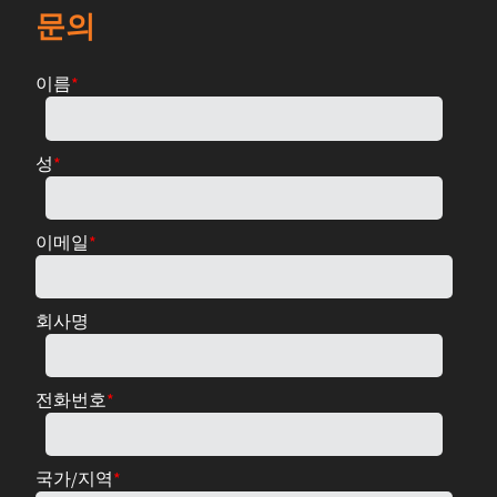
문의
이름
*
성
*
이메일
*
회사명
전화번호
*
국가/지역
*