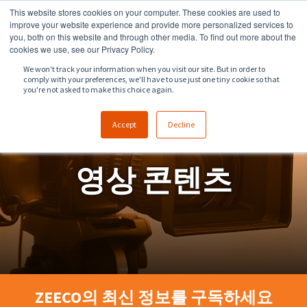
This website stores cookies on your computer. These cookies are used to
918.258.8551
sales@zeeco.com
improve your website experience and provide more personalized services to
you, both on this website and through other media. To find out more about the
문의
cookies we use, see our Privacy Policy.
We won't track your information when you visit our site. But in order to
comply with your preferences, we'll have to use just one tiny cookie so that
you're not asked to make this choice again.
Accept
Decline
영상 콘텐츠
ZEECO의 최신 정보를 구독하세요