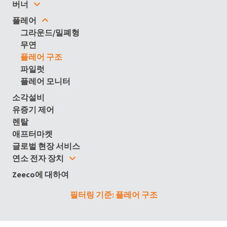
버너
플레어
그라운드/밀폐형
무연
플레어 구조
파일럿
플레어 모니터
소각설비
유증기 제어
렌탈
애프터마켓
글로벌 현장 서비스
연소 전자 장치
Zeeco에 대하여
필터링 기준: 플레어 구조