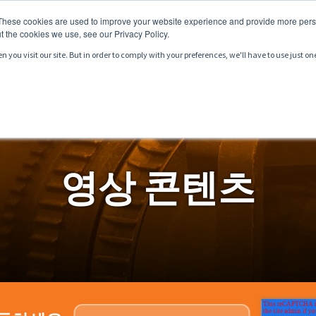
These cookies are used to improve your website experience and provide more perso
t the cookies we use, see our Privacy Policy.
you visit our site. But in order to comply with your preferences, we'll have to use just on
서비스
시장
자료
영상 콘텐츠