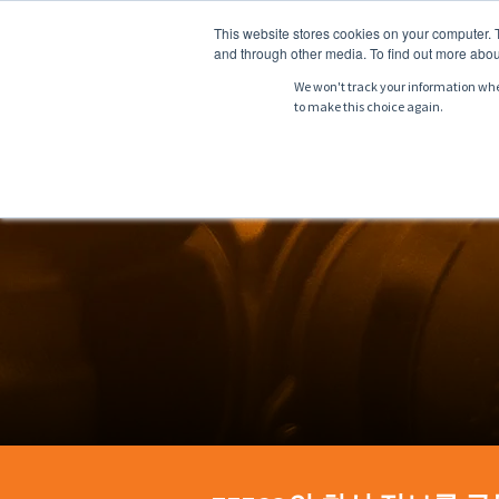
This website stores cookies on your computer. 
and through other media. To find out more abou
We won't track your information when 
to make this choice again.
소개
제품