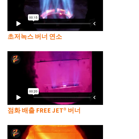
초저녹스 버너 연소
점화 배출 FREE JET® 버너