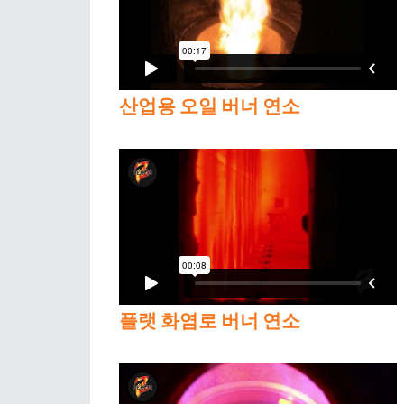
산업용 오일 버너 연소
플랫 화염로 버너 연소