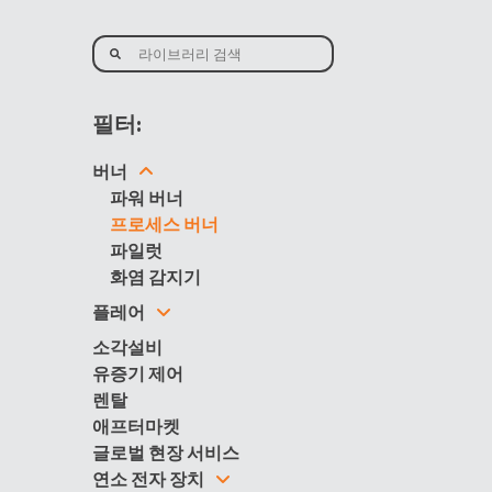
필터:
버너
파워 버너
프로세스 버너
파일럿
화염 감지기
플레어
소각설비
유증기 제어
렌탈
애프터마켓
글로벌 현장 서비스
연소 전자 장치