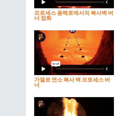
프로세스 용해로에서의 복사벽 버
너 점화
가열로 연소 복사 벽 프로세스 버
너