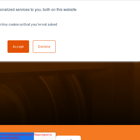
918.258.8551
sales@zeeco.com
nalized services to you, both on this website
채용
문의
e tiny cookie so that you're not asked
Accept
Decline