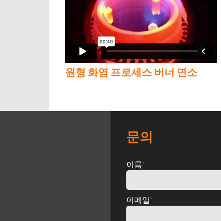
원형 화염 프로세스 버너 연소
문의
이름
*
이메일
*