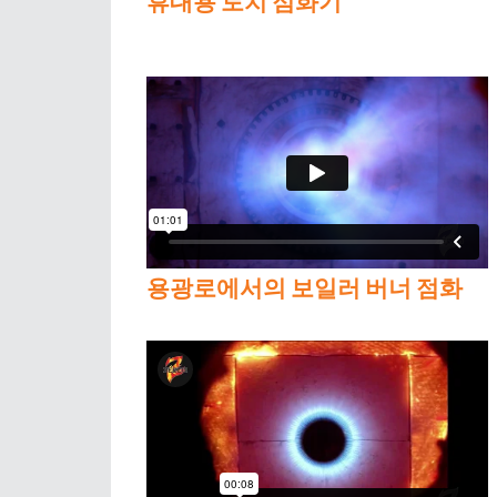
휴대용 토치 점화기
용광로에서의 보일러 버너 점화